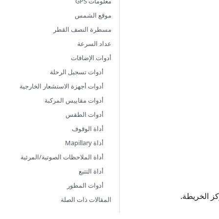
معلومات GPS
موقع الشمس
مسطرة النصف القطر
عداد السرعة
أدوات الإضافات
أدوات تسجيل الرحلة
أدوات أجهزة الاستشعار الخارجية
أدوات مقاييس المركبة
أدوات الطقس
أداة الوقوف
أداة Mapillary
أداة الملاحظات الصوتية/المرئية
أداة التتبع
أدوات المطور
كز الخريطة.
المقالات ذات الصلة