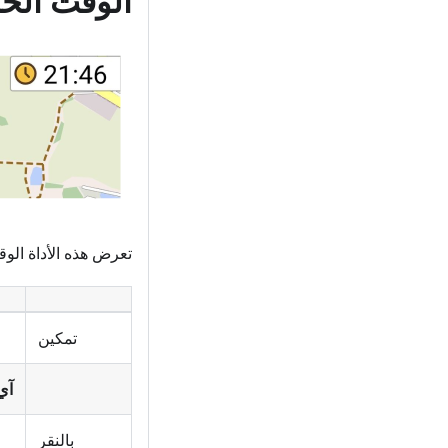
الوقت الح
تعرض هذه الأداة الو
تمكين
آي
بالنقر