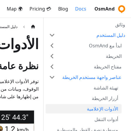
🌍 Map
💳 Pricing
Blog
Docs
OsmAnd
وثائق
دليل المست
دليل المستخدم
الأدوات 
ابدأ مع OsmAnd
الخريطة
نظرة عامة
مفتاح الخريطة
عناصر واجهة مستخدم الخريطة
توفر الأدوات الإعلام
تهيئة الشاشة
الوقوف، وبيانات من أ
من إظهارها على شاشة 
أزرار الخريطة
الأدوات الإعلامية
أدوات التنقل
مسطرة نصف القطر والمسطرة