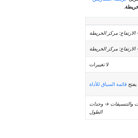
لخريطة
.
→
الارتفاع: مركز الخريطة
→
الارتفاع: مركز الخريطة
لا تغييرات
يفتح
قائمة السياق للأداة
ات والتنسيقات → وحدات
الطول