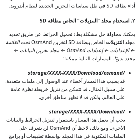
أداء بطاقة SD في ظل سياسات التخزين الجديدة لنظام أندرويد.
٢. استخدام مجلد "التنزيلات" الخاص ببطاقة SD
يمكنك محاولة حل مشكلة بطء تحميل الخرائط عن طريق تحديد
مجلد
التنزيلات
الخاص ببطاقة SD لتخزين OsmAnd تحت
القائمة
← الإعدادات ← إعدادات OsmAnd ← مجلد تخزين البيانات ←
محدد يدويًا
. المسارات التالية ممكنة:
/storage/XXXX-XXXX/Download/osmand
قد يسبب هذا المسار أخطاء عند الوصول إلى ملفات متعددة.
على سبيل المثال، قد تتمكن من تنزيل خريطة نظرة عامة
على العالم، ولكن قد لا تظهر مناطق أخرى.
/storage/XXXX-XXXX/Download
يجب أن يعمل هذا المسار باستمرار لتنزيل الخرائط والبيانات
الأخرى. ومع ذلك، لاحظ أن OsmAnd لن يتعرف على
الملفات المكتوبة في هذا المجلد بواسطة تطبيقات أو برامج