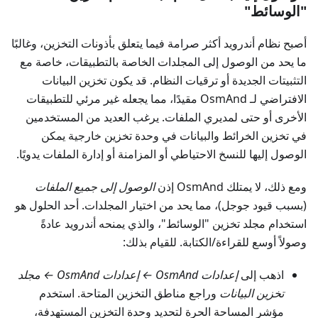
"الوسائط"
أصبح نظام أندرويد أكثر صرامة فيما يتعلق بأذونات التخزين، وغالبًا
ما يحد من الوصول إلى المجلدات الخاصة بالتطبيقات، خاصة مع
التثبيتات الجديدة أو ترقيات النظام. قد يكون تخزين البيانات
الافتراضي لـ OsmAnd مقيدًا، مما يجعله غير مرئي للتطبيقات
الأخرى أو حتى لمديري الملفات. يرغب العديد من المستخدمين
في تخزين الخرائط والبيانات في وحدة تخزين خارجية يمكن
الوصول إليها للنسخ الاحتياطي أو المزامنة أو إدارة الملفات يدويًا.
ومع ذلك، لا يمتلك OsmAnd إذن
الوصول إلى جميع الملفات
(بسبب قيود جوجل)، مما يحد من اختيار المجلدات. أحد الحلول هو
استخدام مجلد تخزين "الوسائط"، والذي يمنحه أندرويد عادةً
وصولاً أوسع للقراءة/الكتابة. للقيام بذلك:
اذهب إلى
إعدادات OsmAnd ← إعدادات OsmAnd ← مجلد
تخزين البيانات
وراجع مناطق التخزين المتاحة. استخدم
مؤشر المساحة الحرة لتحديد وحدة التخزين المستهدفة،