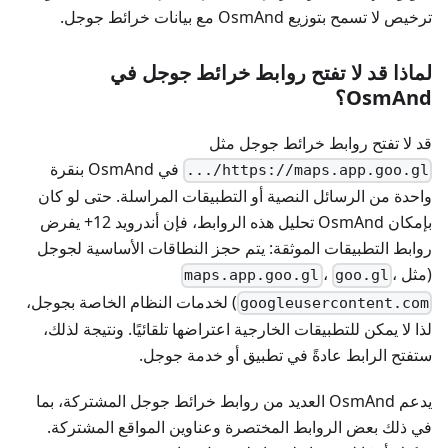
ترخيص لا تسمح بتوزيع OsmAnd مع بيانات خرائط جوجل.
لماذا قد لا تفتح روابط خرائط جوجل في
OsmAnd؟
قد لا تفتح روابط خرائط جوجل مثل
في OsmAnd بنقرة
https://maps.app.goo.gl/...
واحدة من الرسائل النصية أو التطبيقات المراسلة. حتى لو كان
بإمكان OsmAnd تحليل هذه الروابط، فإن أندرويد 12+ يفرض
روابط التطبيقات الموثقة: يتم حجز النطاقات الأساسية لجوجل
(مثل
،
،
maps.app.goo.gl
goo.gl
) لخدمات النظام الخاصة بجوجل،
googleusercontent.com
لذا لا يمكن للتطبيقات الخارجية اعتراضها تلقائيًا. ونتيجة لذلك،
ستفتح الرابط عادةً في تطبيق أو خدمة جوجل.
يدعم OsmAnd العديد من روابط خرائط جوجل المشتركة، بما
في ذلك بعض الروابط المختصرة وعناوين المواقع المشتركة.