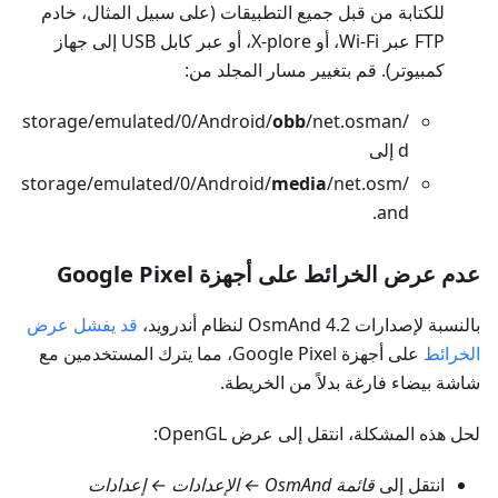
للكتابة من قبل جميع التطبيقات (على سبيل المثال، خادم
FTP عبر Wi-Fi، أو X-plore، أو عبر كابل USB إلى جهاز
كمبيوتر). قم بتغيير مسار المجلد من:
obb
/net.osman
/storage/emulated/0/Android/
d إلى
media
/net.osm
/storage/emulated/0/Android/
and.
عدم عرض الخرائط على أجهزة Google Pixel
بالنسبة لإصدارات OsmAnd 4.2 لنظام أندرويد،
قد يفشل عرض
الخرائط
على أجهزة Google Pixel، مما يترك المستخدمين مع
شاشة بيضاء فارغة بدلاً من الخريطة.
لحل هذه المشكلة، انتقل إلى عرض OpenGL:
انتقل إلى
قائمة OsmAnd ← الإعدادات ← إعدادات