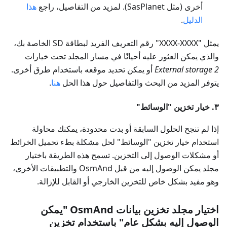
أخرى (مثل SasPlanet). لمزيد من التفاصيل، راجع
هذا
الدليل
.
يمثل "XXXX-XXXX" رقم التعريف الفريد لبطاقة SD الخاصة بك،
والذي يمكن العثور عليه أحيانًا في مسار المجلد تحت خيارات
External storage 2
أو يمكن تحديد موقعه باستخدام طرق أخرى.
يتوفر المزيد من البحث والتفاصيل حول هذا الحل
هنا
.
٣. خيار تخزين "الوسائط"
إذا لم تنجح الحلول السابقة أو بدت محدودة، يمكنك محاولة
استخدام خيار تخزين "الوسائط" لحل مشكلة بطء تحميل الخرائط
أو مشكلات الوصول إلى التخزين. تسمح هذه الطريقة باختيار
مجلد يمكن الوصول إليه من قبل OsmAnd والتطبيقات الأخرى،
وهو مفيد بشكل خاص للتخزين الخارجي أو القابل للإزالة.
اختيار مجلد تخزين بيانات OsmAnd "يمكن
الوصول إليه بشكل عام" باستخدام تخزين