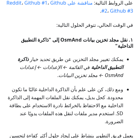
على الروابط التالية:
مناقشة على Reddit
Github
،
Github #1
،
.
#2
،
Github #3
في الوقت الحالي، تتوفر الحلول التالية:
١. نقل مجلد تخزين بيانات OsmAnd إلى "ذاكرة التطبيق
الداخلية"
يمكنك تغيير مجلد التخزين عن طريق تحديد خيار
ذاكرة
التطبيق الداخلية
في
القائمة ← الإعدادات ← إعدادات
OsmAnd ← مجلد تخزين البيانات
.
ومع ذلك، كن على علم بأن الذاكرة الداخلية غالبًا ما تكون
محدودة. كحل بديل، يمكنك نقل الملفات المهمة إلى الذاكرة
الداخلية مع الاحتفاظ بالخرائط نادرة الاستخدام على بطاقة
SD. استخدم مدير ملفات لنقل هذه الملفات يدويًا عند
الضرورة.
يعمل فريق التطوير بنشاط على إيجاد حلول أكثر كفاءة لتحسين