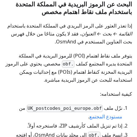
البحث عن الرموز البريدية في المملكة المتحدة
باستخدام ملف نقاط اهتمام مخصص
إذا تعذر العثور على الرمز البريدي في المملكة المتحدة باستخدام
القائمة ← بحث ← العنوان
، فقد لا يكون متاحًا من خلال فهرس
بحث العناوين المستخدم في OsmAnd.
يتوفر ملف نقاط اهتمام (POI) للرموز البريدية في المملكة
المتحدة يديره المجتمع كملف
مخصص. يحتوي على الرموز
.obf
البريدية المخزنة كنقاط اهتمام (POIs) مع إحداثيات ويمكن
استخدامه للبحث عن الرموز البريدية مباشرة.
كيفية استخدامه:
نزّل ملف
من
UK_postcodes_poi_europe.obf
مستودع المجتمع
.
إذا تم تنزيل الملف كأرشيف ZIP، فاستخرجه أولاً.
انسخ ملف
إلى مجلد بيانات OsmAnd، أو افتحه
.obf