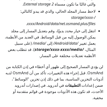
والتي غالبًا ما تكون مسماة
External storage 2
.
لاحظ مسار المجلد الحالي، والذي قد يبدو كالتالي:
/storage/xxxx-
.
xxxx/Android/data/net.osmand.plus/files
انتقل إلى خيار
محدد يدويًا
، وقم بتعديل المسار إلى مجلد
يمكن الوصول إليه من قبل الوسائط. في العديد من الأنظمة،
يعمل تغيير
/Android/data/
إلى
/media/
(على سبيل
المثال،
/storage/xxxx-xxxx/media
). قد تتطلب بعض
الأنظمة تعديلات مختلفة على المسار.
لن يؤدي المسار الصحيح إلى ظهور أي أخطاء في إذن الكتابة من
OsmAnd. قبل إجراء هذه التغييرات، تأكد من أن OsmAnd لديه
أذونات التخزين المناسبة، بما في ذلك إذن تخزين "الوسائط"،
ضمن إعدادات
التطبيقات
في أندرويد. في إصدارات أندرويد
الأحدث، قد تكون هذه الأذونات موجودة في قوائم متقدمة أو
مخفية.