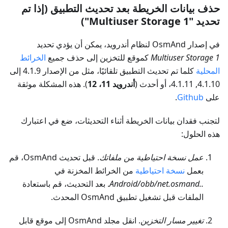
حذف بيانات الخريطة بعد تحديث التطبيق (إذا تم
تحديد "Multiuser Storage 1")
في إصدار OsmAnd لنظام أندرويد، يمكن أن يؤدي تحديد
Multiuser Storage 1
كموقع للتخزين إلى حذف جميع
الخرائط
المحلية
كلما تم تحديث التطبيق تلقائيًا، مثل من الإصدار 4.1.9 إلى
4.1.10, 4.1.11، أو أحدث (
أندرويد 11، 12
). هذه المشكلة موثقة
على
Github
.
لتجنب فقدان بيانات الخريطة أثناء التحديثات، ضع في اعتبارك
هذه الحلول:
عمل نسخة احتياطية من ملفاتك
. قبل تحديث OsmAnd، قم
بعمل
نسخة احتياطية
من الخرائط المخزنة في
..Android/obb/net.osmand
. بعد التحديث، قم باستعادة
الملفات قبل تشغيل تطبيق OsmAnd المحدث.
تغيير مسار التخزين
. انقل مجلد OsmAnd إلى موقع قابل