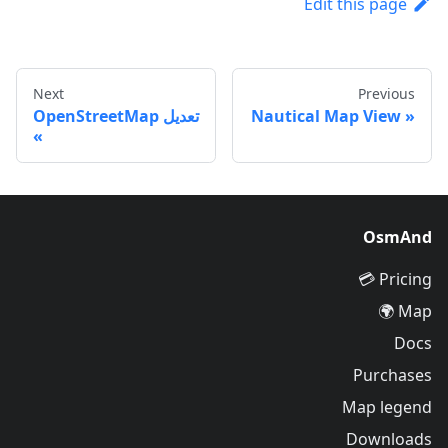
Edit this page
Next
Previous
Nautical Map View
تعديل OpenStreetMap
OsmAnd
Pricing 💳
Map 🌍
Docs
Purchases
Map legend
Downloads