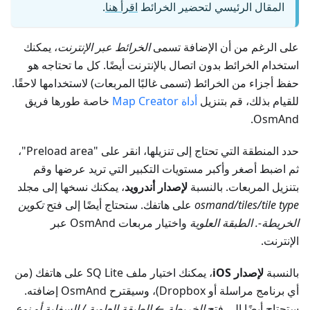
المقال الرئيسي لتحضير الخرائط
اقرأ هنا
.
على الرغم من أن الإضافة تسمى
الخرائط عبر الإنترنت
، يمكنك
استخدام الخرائط بدون اتصال بالإنترنت أيضًا. كل ما تحتاجه هو
حفظ أجزاء من الخرائط (تسمى غالبًا المربعات) لاستخدامها لاحقًا.
للقيام بذلك، قم بتنزيل
أداة Map Creator
خاصة طورها فريق
OsmAnd.
حدد المنطقة التي تحتاج إلى تنزيلها، انقر على "Preload area"،
ثم اضبط أصغر وأكبر مستويات التكبير التي تريد عرضها وقم
بتنزيل المربعات. بالنسبة
لإصدار أندرويد
، يمكنك نسخها إلى مجلد
tile type
osmand/tiles/
على هاتفك. ستحتاج أيضًا إلى فتح
تكوين
الخريطة-. الطبقة العلوية
واختيار مربعات OsmAnd عبر
الإنترنت.
بالنسبة
لإصدار iOS
، يمكنك اختيار ملف SQ Lite على هاتفك (من
أي برنامج مراسلة أو Dropbox)، وسيقترح OsmAnd إضافته.
ستحتاج أيضًا إلى فتح
الخريطة ← الطبقة العلوية / السفلية أو نوع