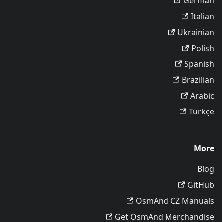
German
Italian
Ukrainian
Polish
Spanish
Brazilian
Arabic
Türkçe
More
Blog
GitHub
OsmAnd CZ Manuals
Get OsmAnd Merchandise