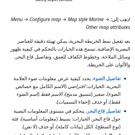
اذهب إلى:
→
Map style Marine
→
Configure map
→
Menu
Other map attributes
بعد تفعيل نمط الخريطة البحرية، يمكن تهيئة دقيقة للعناصر
البصرية الإضافية. تسمح هذه الخيارات بالتحكم في كيفية ظهور
وسائل الملاحة، وخطوط الكفاف للعمق، وتفاصيل قاع البحر،
والألوان على الخريطة.
تفاصيل الضوء
. يحدد كيفية عرض معلومات ضوء العلامة
البحرية. الخيارات:
افتراضي
(الاسم الكامل مع خصائص
الضوء)،
صغير
(تنسيق مدمج)،
الاسم فقط
(اسم الضوء
فقط)، أو
حذف
(إخفاء التسميات).
تفاصيل قاع البحر
. يتحكم في مستوى المعلومات النصية
حول قاع البحر. الخيارات: بسيط (معلومات أساسية)، فئة
(نوع السطح)، الكل (بيانات كاملة)، أو حذف (لا نص).