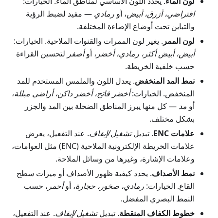
لون الماء
. يحدد اللون الأساسي لمناطق الماء. الخيارات:
افتراضي، أزرق، أبيض
، أو
رمادي
— مفيد لضبط الرؤية
والتباين تحت أوضاع الإضاءة المختلفة.
لون الممر
. يغير لون الممرات والقنوات الملاحية. الخيارات:
أبيض، أبيض أكثر، رمادي، أخضر
، أو
أصفر
لتحسين القراءة
حسب خلفية الخريطة.
نمط المد المنخفض
. يعدل اللون والملمس المستخدم للمد
المنخفض. الخيارات:
أخضر فاتح، أخضر داكن، أراضي مبللة
،
أو
مد
— كل منها يبرز المناطق الضحلة بين المد والجزر
بشكل مختلف.
علامات ENC
. تبديل
تشغيل/إيقاف
. عند التفعيل، يعرض
علامات الخريطة الإلكترونية الملاحية (ENC) مثل العوامات،
وعلامات الإشارة، وغيرها من وسائل الملاحة.
نمط الأصداف
. يحدد كيفية ظهور الأصداف أو ميزات سطح
القاع. الخيارات:
رمادي، صخور، حجارة
، أو
أحمر
، حسب
النمط البصري المفضل.
خطوط الكفاف المنقطة
. تبديل
تشغيل/إيقاف
. عند التفعيل،