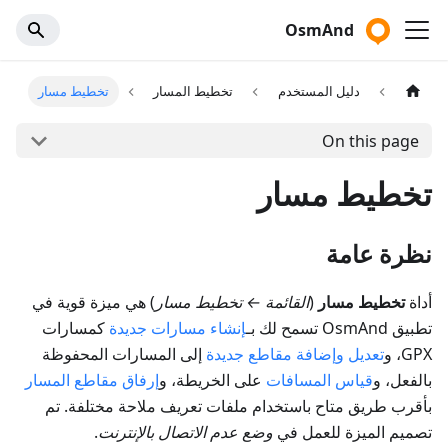
OsmAnd
دليل المستخدم
تخطيط المسار
تخطيط مسار
On this page
تخطيط مسار
نظرة عامة
أداة
تخطيط مسار
(
القائمة ← تخطيط مسار
) هي ميزة قوية في
تطبيق OsmAnd تسمح لك بـ
إنشاء مسارات جديدة
كمسارات
GPX، و
تعديل وإضافة مقاطع جديدة
إلى المسارات المحفوظة
بالفعل، و
قياس المسافات
على الخريطة، و
إرفاق مقاطع المسار
بأقرب طريق متاح باستخدام ملفات تعريف ملاحة مختلفة. تم
تصميم الميزة للعمل في
وضع عدم الاتصال بالإنترنت
.