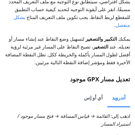
بشكل افتراضي، سيتطابق نوع التوجيه مع ملف التعريف المحدد
مسبقًا، انقر على أيقونة التوجيه لتحديد كيفية حساب التطبيق
للمقطع لربط النقاط. يجب تكوين ملف التعريف المتاح
بشكل
منفصل
.
يمكنك
التكبير والتصغير
لتسهيل وضع النقاط عند إنشاء مسار أو
تعديله. عند
التصغير
، تصبح النقاط على المسار غير مرئية لرؤية
أفضل لطول المسار بأكمله والخريطة ككل. تظل النقطة المضافة
الأخيرة فقط ومؤشر إضافة النقطة التالية مرئيين.
تعديل مسار GPX موجود
أندرويد
آي أو إس
اذهب إلى:
القائمة → قياس المسافة → فتح مسار موجود
/
استيراد المسار