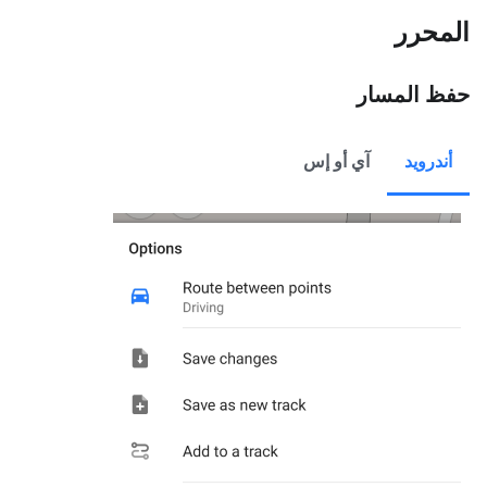
المحرر
حفظ المسار
أندرويد
آي أو إس