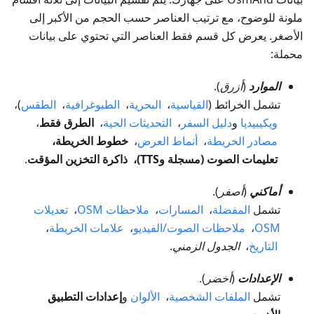
ملونة للوضوح، مع ترتيب العناصر حسب الحجم من الأكبر إلى
الأصغر. يعرض كل قسم فقط العناصر التي تحتوي على بيانات
محملة:
الموارد
(
أزرق
).
تشمل الخرائط (
القياسية
،
البحرية
،
الطبوغرافية
،
الطقس
)،
ويكيبيديا
و
دليل السفر
،
التحديثات الحية
،
الطرق فقط
،
مصادر الخريطة
،
أنماط العرض
،
خطوط الخريطة،
تعليمات الصوت (مسجلة وTTS)، ذاكرة التخزين المؤقت
.
أماكني
(
أصفر
).
تشمل
المفضلة
،
المسارات
،
ملاحظات OSM
،
تعديلات
OSM
،
ملاحظات الصوت/الفيديو
،
علامات الخريطة
،
التاريخ
،
الجدول الزمني
.
الإعدادات
(
أخضر
).
تشمل
الملفات الشخصية
،
الألوان
و
إعدادات التطبيق