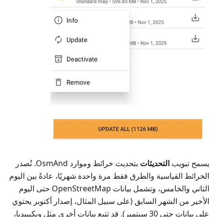
يسمح تبويب
التحديثات
بتحديث خرائط وموارد OsmAnd. تُصدر
الخرائط القياسية والطرق فقط مرة واحدة شهريًا، عادةً بين اليوم
الثاني والخامس، وتشمل بيانات OpenStreetMap حتى اليوم
الأخير من الشهر السابق (على سبيل المثال، إصدار أكتوبر يحتوي
على بيانات حتى 30 سبتمبر). قد تتبع بيانات أخرى مثل ويكيبيديا،