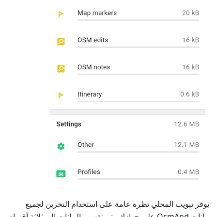
يوفر تبويب المحلي نظرة عامة على استخدام التخزين لجميع
بيانات OsmAnd على جهازك. يتم تقسيم البيانات إلى ثلاثة أقسام