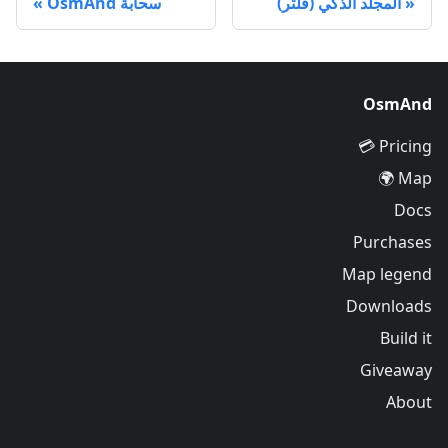
المجلد الذكي (فلتر)
سحابة OsmAnd
OsmAnd
Pricing 💳
Map 🌍
Docs
Purchases
Map legend
Downloads
Build it
Giveaway
About