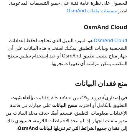
للحصول على نظرة عامة فنية على جميع التنسيقات المدعومة،
انظر
تنسيقات ملفات OsmAnd
.
OsmAnd Cloud
OsmAnd Cloud
هو المورد البديل الذي تحتاجه لحفظ إعداداتك
الشخصية وبيانات التطبيق. يمكنك استخدام هذه البيانات على أي
جهاز متاح لتثبيت تطبيق OsmAnd أو عند استخدام تطبيق سطح
المكتب. يمكن مزامنة أي تغييرات تجريها.
منع فقدان البيانات
في إصداري
أندرويد
و
iOS
من OsmAnd، إذا قمت
بإلغاء تثبيت
التطبيق بالكامل أو اخترت
مسح البيانات
على جهازك في قائمة
الإعدادات معلومات التطبيق، فسيتم أيضًا حذف مجلد البيانات من
مدير ملفات الجهاز. إذا لم تتخذ الاحتياطات اللازمة، فسيؤدي ذلك
إلى
فقدان جميع الخرائط التي تم تنزيلها لبيانات OsmAnd،