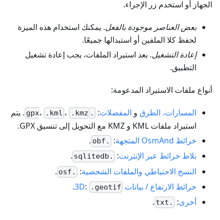
الجهاز أو استخدم زر الإجراء.
بعض العناصر موجودة بالفعل
. يمكنك استخدام هذه الميزة
لحفظ كلا الملفين أو استبدالها جميعًا.
إعادة التشغيل
. بعد استيراد الملفات، يجب إعادة تشغيل
التطبيق.
أنواع ملفات الاستيراد المدعومة:
المسارات، الطرق
و
المفضلات
:
،
،
. يتم
.kml
.kmz
.gpx
استيراد ملفات KML و KMZ مع التحويل إلى تنسيق GPX.
خرائط OsmAnd المتجهة
:
.
.obf
بلاط خرائط عبر الإنترنت
:
.
.sqlitedb
النسخ الاحتياطي والملفات الشخصية
:
.
.osf
خرائط الارتفاع / بيانات 3D
:
.
.geotif
أخرى
:
.
.txt