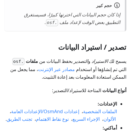
حجم كبير
إذا كان حجم البيانات التي اخترتها كبيرًا، فسيستغرق
التطبيق بعض الوقت لإعداد ملف
.
.osf
تصدير / استيراد البيانات
يسمح لك
الاستيراد
و
التصدير
بحفظ البيانات من
ملفات
.osf
التي تم إنشاؤها أو استخدام
مصادر عبر الإنترنت
، مما يجعل من
الممكن استعادة المعلومات بعد إعادة التثبيت.
أنواع البيانات
المتاحة للاستيراد/التصدير:
الإعدادات:
الملفات الشخصية
،
إعدادات OsmAnd/الإعدادات العامة
،
الألوان
،
الإجراء السريع
،
نوع نقاط الاهتمام
،
تجنب الطريق
.
أماكني: