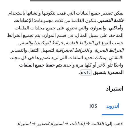
يمكن تصدير جميع البيانات التي قمت بتكوينها وإنشائها باستخدام
قائمة التصدير
. تتكون القائمة من ثلاث مجموعات:
الإعدادات
،
و
أماكني
، و
الموارد
، والتي تحتوي على جميع مجلدات الملفات
المتاحة. على سبيل المثال، في قسم الموارد، يتم تجميع الخرائط
حسب النوع في
الخرائط العادية
,
خرائط الويكبيديا والسفر
,
الخرائط البحرية
, و
الخرائط الجغرافية
لتسهيل التنقل والتصدير
الانتقائي. يمكنك تحديد الملفات التي تريد تصديرها في كل مجلد،
واحدًا تلو الآخر أو كلها مرة واحدة.
يتم حفظ جميع الملفات
المصدرة بتنسيق
.
.osf
استيراد
أندرويد
iOS
اذهب إلى:
القائمة → إعدادات → استيراد/تصدير → استيراد