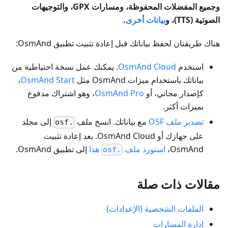
وجميع المفضلات المحفوظة، ومسارات GPX، والتوجيهات
الصوتية (TTS)، و
بيانات أخرى
.
هناك طريقتان لحفظ بياناتك قبل إعادة تثبيت تطبيق OsmAnd:
استخدم
OsmAnd Cloud
. يمكنك عمل نسخة احتياطية من
بياناتك باستخدام ميزات OsmAnd مثل
OsmAnd Start
،
كإصدار مجاني، أو
OsmAnd Pro
، وهو اشتراك مدفوع
بميزات أكثر.
تصدير ملف OSF
مع بياناتك. انسخ ملف
إلى مجلد
.osf
على جهازك أو OsmAnd Cloud. بعد إعادة تثبيت
OsmAnd،
استورد ملف
هذا
إلى تطبيق OsmAnd.
.osf
مقالات ذات صلة
الملفات الشخصية (الإعدادات)
إدارة المسارات