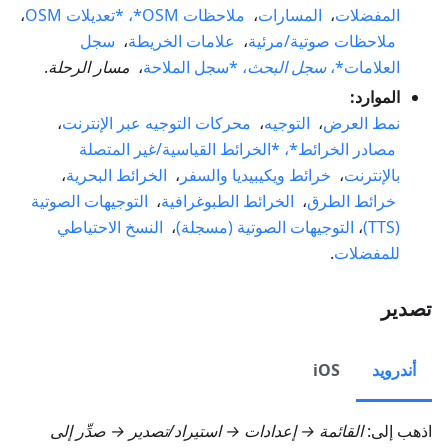
المفضلات
،
المسارات
،
ملاحظات OSM*، *تعديلات OSM
،
ملاحظات صوتية/مرئية
،
علامات الخريطة
،
سجل
العلامات*،
سجل البحث
، *سجل الملاحة
،
مسار الرحلة
.
الموارد:
نمط العرض
،
التوجيه
،
محركات التوجيه عبر الإنترنت
،
مصادر الخرائط*، *الخرائط القياسية/غير المتصلة
بالإنترنت
،
خرائط ويكيبيديا والسفر
،
الخرائط البحرية
،
خرائط الطرق
،
الخرائط الطبوغرافية
،
التوجيهات الصوتية
(TTS)
،
التوجيهات الصوتية (مسجلة)
،
النسخ الاحتياطي
للمفضلات
.
تصدير
أندرويد
iOS
اذهب إلى:
القائمة → إعدادات → استيراد/تصدير → صدِّر إلى