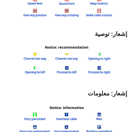
إشعار: توصية
إشعار: معلومات